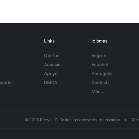
Links
Idiomas
Ofertas
English
Anuncie
Español
Apoyo
Português
orador
DMCA
Deutsch
Más...
•
© 2026 Eezy LLC. Todos los derechos reservados
Tér