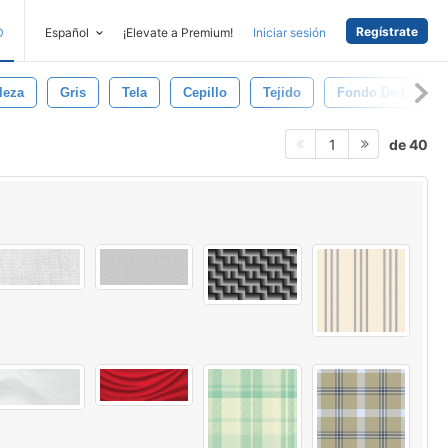
Regístrate
D
Español
¡Elevate a Premium!
Iniciar sesión
leza
Gris
Tela
Cepillo
Tejido
Fondo De La Tela
de 40
1