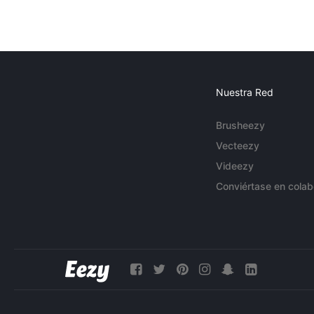
Nuestra Red
Brusheezy
Vecteezy
Videezy
Conviértase en colab