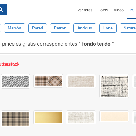
Vectores
Fotos
Vídeo
PS
Marrón
Pared
Patrón
Antiguo
Lona
Natura
 pinceles gratis correspondientes
fondo tejido