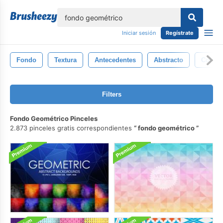
lose
Iniciar sesión
Regístrate
Fondo
Textura
Antecedentes
Abstracto
Color
Filters
Fondo Geométrico Pinceles
2.873 pinceles gratis correspondientes
fondo geométrico