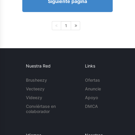
Siguiente página
1
Nuestra Red
Links
Brusheezy
Ofertas
Vecteezy
Anuncie
Videezy
Apoyo
Conviértase en
DMCA
colaborador