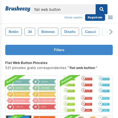
lose
Iniciar sesión
Regístrate
Botón
3d
Botones
Diseño
Casual
Objeto
Filters
Flat Web Button Pinceles
531 pinceles gratis correspondientes
flat web button