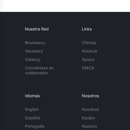
Nuestra Red
Links
Brusheezy
Ofertas
Vecteezy
Anuncie
Videezy
Apoyo
Conviértase en
DMCA
colaborador
Idiomas
Nosotros
English
Nosotros
Español
Equipo
Português
Nuestro