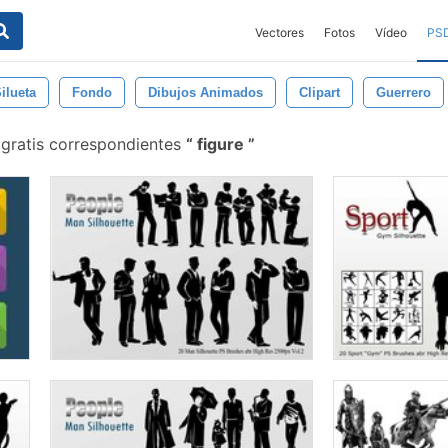
Vectores
Fotos
Vídeo
PS
ilueta
Fondo
Dibujos Animados
Clipart
Guerrero
 gratis correspondientes
figure