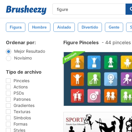
Figura
Hombre
Aislado
Divertido
Gente
S
Ordenar por:
Figure Pinceles
-
44 pinceles
Mejor Resultado
Novísimo
Tipo de archivo
Pinceles
Actions
PSDs
Patrones
Gradientes
Texturas
Símbolos
Formas
Styles