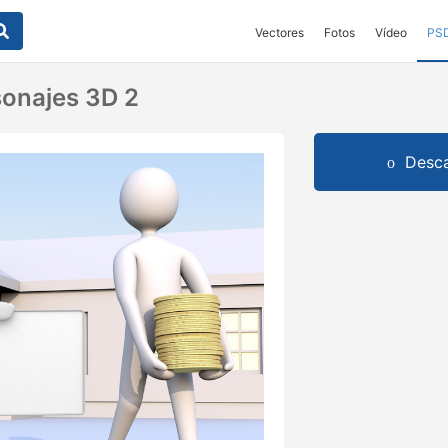
Vectores
Fotos
Vídeo
PS
onajes 3D 2
Desca