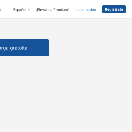
Regístrate
D
Español
¡Elevate a Premium!
Iniciar sesión
rga gratuita