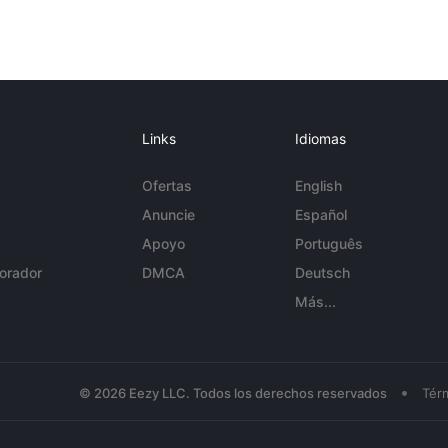
Links
Idiomas
Ofertas
English
Anuncie
Español
Apoyo
Português
orador
DMCA
Deutsch
Más...
•
© 2026 Eezy LLC. Todos los derechos reservados
Tér