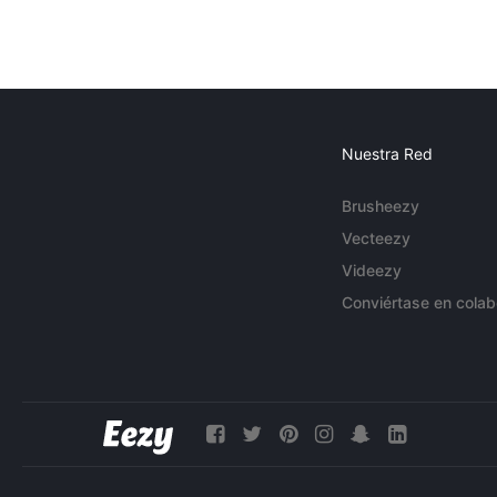
Nuestra Red
Brusheezy
Vecteezy
Videezy
Conviértase en colab