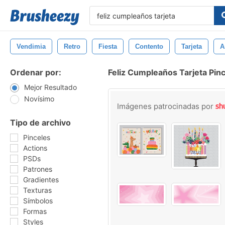
Vendimia
Retro
Fiesta
Contento
Tarjeta
A
Ordenar por:
Feliz Cumpleaños Tarjeta Pin
Mejor Resultado
Novísimo
Imágenes patrocinadas por
Tipo de archivo
Pinceles
Actions
PSDs
Patrones
Gradientes
Texturas
Símbolos
Formas
Styles