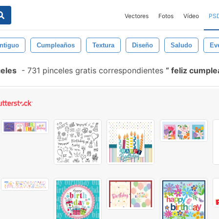
Vectores
Fotos
Vídeo
PS
ntiguo
Cumpleaños
Textura
Diseño
Saludo
Ev
celes
-
731 pinceles gratis correspondientes
feliz cumple