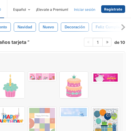
Regístrate
D
Español
¡Elevate a Premium!
Iniciar sesión
ento
Navidad
Nuevo
Decoración
Feliz Cumpleaños
años tarjeta
de 10
1