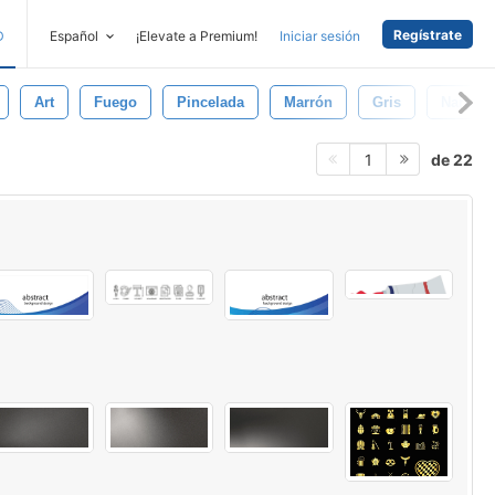
Regístrate
D
Español
¡Elevate a Premium!
Iniciar sesión
Art
Fuego
Pincelada
Marrón
Gris
Naranja
de 22
1