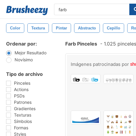
Color
Textura
Pintar
Abstracto
Cepillo
Ro
Ordenar por:
Farb Pinceles
-
1.025 pincele
Mejor Resultado
Novísimo
Imágenes patrocinadas por
Tipo de archivo
Pinceles
Actions
PSDs
Patrones
Gradientes
Texturas
Símbolos
Formas
Styles