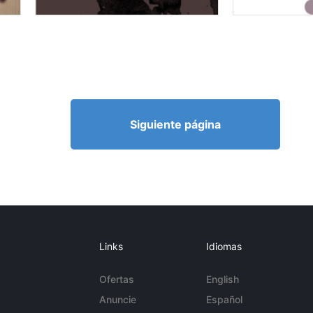
Siguiente página
Links
Idiomas
Ofertas
English
Anuncie
Español