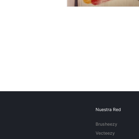
Nuestra Red
Brusheezy
Vecteezy