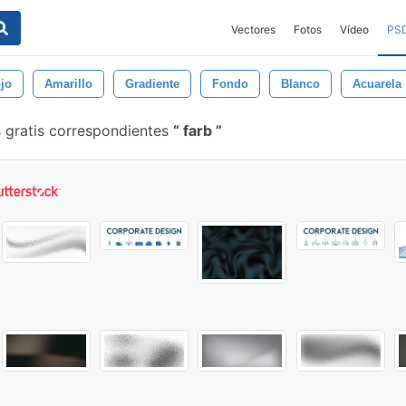
Vectores
Fotos
Vídeo
PS
jo
Amarillo
Gradiente
Fondo
Blanco
Acuarela
s gratis correspondientes
farb