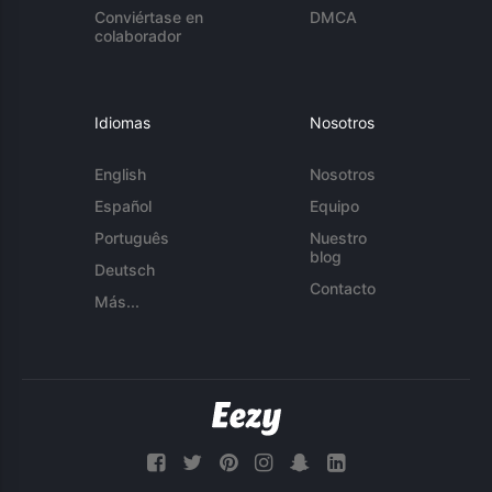
Conviértase en
DMCA
colaborador
Idiomas
Nosotros
English
Nosotros
Español
Equipo
Português
Nuestro
blog
Deutsch
Contacto
Más...