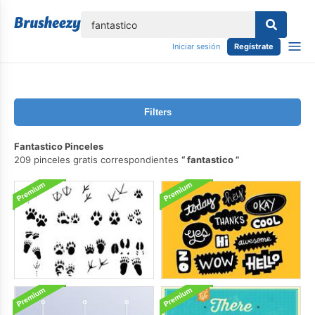
lose
Iniciar sesión
Regístrate
Filters
Fantastico Pinceles
209 pinceles gratis correspondientes
fantastico