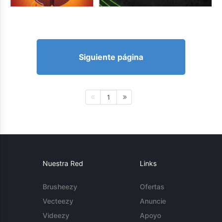
Siguiente página
1
Nuestra Red
Links
Brusheezy
Ofertas
Vecteezy
Anuncie
Videezy
Apoyo