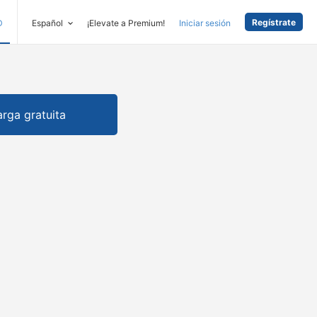
Regístrate
D
Español
¡Elevate a Premium!
Iniciar sesión
rga gratuita