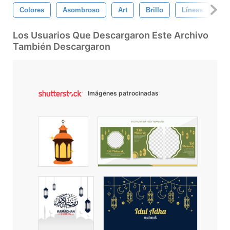
Colores
Asombroso
Art
Brillo
Líneas
Li
Los Usuarios Que Descargaron Este Archivo
También Descargaron
Imágenes patrocinadas