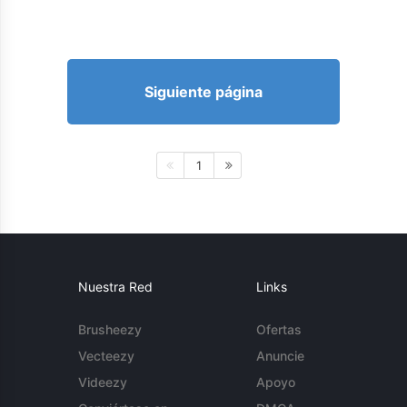
Siguiente página
1
Nuestra Red
Links
Brusheezy
Ofertas
Vecteezy
Anuncie
Videezy
Apoyo