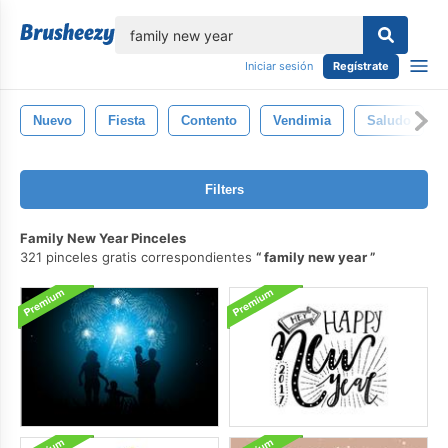
lose
Iniciar sesión
Regístrate
Nuevo
Fiesta
Contento
Vendimia
Saludo
Filters
Family New Year Pinceles
321 pinceles gratis correspondientes
family new year