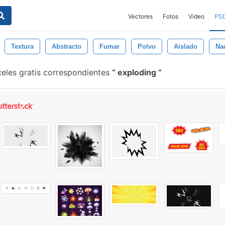
Vectores
Fotos
Vídeo
PS
Textura
Abstracto
Fumar
Polvo
Aislado
Na
eles gratis correspondientes
exploding