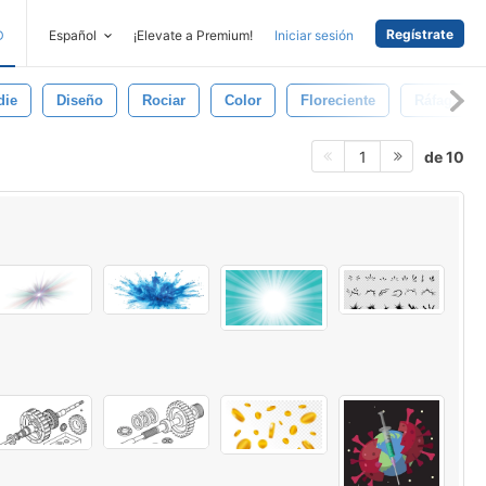
Regístrate
D
Español
¡Elevate a Premium!
Iniciar sesión
die
Diseño
Rociar
Color
Floreciente
Ráfaga
de 10
1