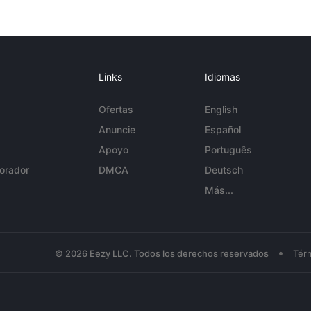
Links
Idiomas
Ofertas
English
Anuncie
Español
Apoyo
Português
orador
DMCA
Deutsch
Más...
•
© 2026 Eezy LLC. Todos los derechos reservados
Tér