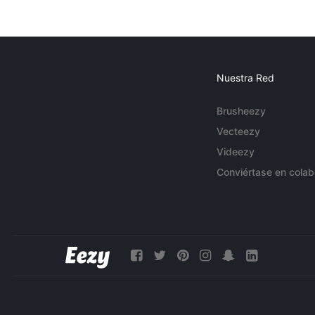
Nuestra Red
Brusheezy
Vecteezy
Videezy
Conviértase en colab