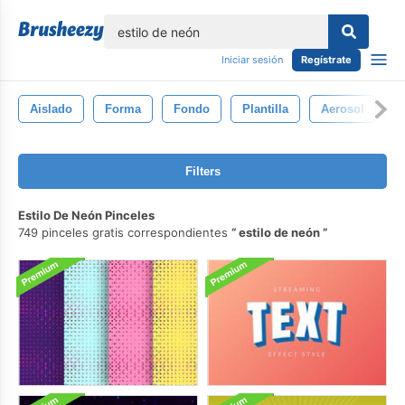
lose
Iniciar sesión
Regístrate
Aislado
Forma
Fondo
Plantilla
Aerosol
D
Filters
Estilo De Neón Pinceles
749 pinceles gratis correspondientes
estilo de neón