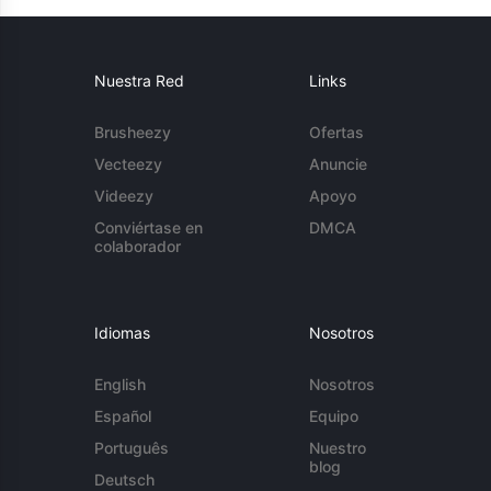
Nuestra Red
Links
Brusheezy
Ofertas
Vecteezy
Anuncie
Videezy
Apoyo
Conviértase en
DMCA
colaborador
Idiomas
Nosotros
English
Nosotros
Español
Equipo
Português
Nuestro
blog
Deutsch