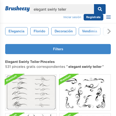
lose
Iniciar sesión
Regístrate
Elegancia
Florido
Decoración
Vendimia
Natur
Filters
Elegant Swirly Teiler Pinceles
531 pinceles gratis correspondientes
elegant swirly teiler