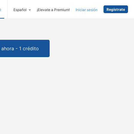
Regístrate
D
Español
¡Elevate a Premium!
Iniciar sesión
ahora - 1 crédito