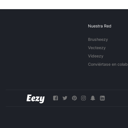
Nuestra Red
Brusheezy
Vecteezy
Videezy
Conviértase en colab