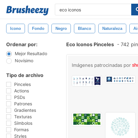
Icono
Fondo
Negro
Blanco
Naturaleza
Ai
Ordenar por:
Eco Iconos Pinceles
-
742 pin
Mejor Resultado
Novísimo
Imágenes patrocinadas por
Tipo de archivo
Pinceles
Actions
PSDs
Patrones
Gradientes
Texturas
Símbolos
Formas
Styles