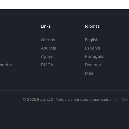
Links
Idiomas
Ofertas
English
Anuncie
Español
Apoyo
Português
orador
DMCA
Deutsch
Más...
•
© 2026 Eezy LLC. Todos los derechos reservados
Tér