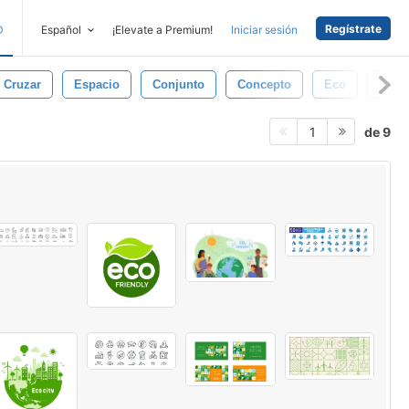
Regístrate
D
Español
¡Elevate a Premium!
Iniciar sesión
Cruzar
Espacio
Conjunto
Concepto
Eco
Icon
de 9
1