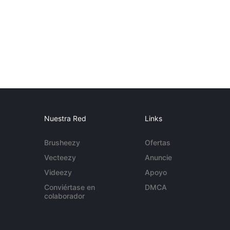
Nuestra Red
Links
Brusheezy
Ofertas
Vecteezy
Anuncie
Videezy
Apoyo
Conviértase en
DMCA
colaborador