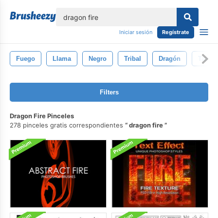
lose
Iniciar sesión
Regístrate
Fuego
Llama
Negro
Tribal
Dragón
Tatuaj
Filters
Dragon Fire Pinceles
278 pinceles gratis correspondientes
dragon fire