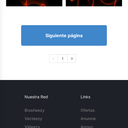
Siguiente página
1
Nuestra Red
Links
Brusheezy
Ofertas
Vecteezy
Anuncie
Videezy
Apoyo