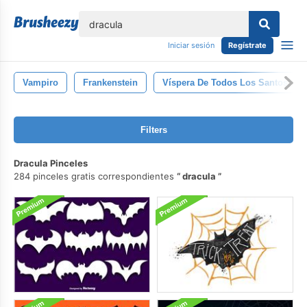
lose
Iniciar sesión
Regístrate
Vampiro
Frankenstein
Víspera De Todos Los Santos
Filters
Dracula Pinceles
284 pinceles gratis correspondientes
dracula