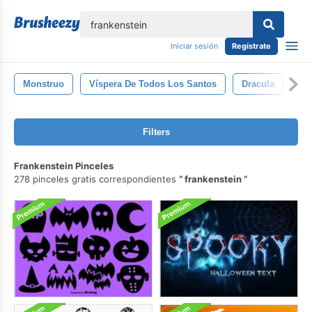
lose
Iniciar sesión
Regístrate
Monstruo
Víspera De Todos Los Santos
Dracula
Va
Filters
Frankenstein Pinceles
278 pinceles gratis correspondientes
frankenstein