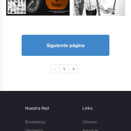
Siguiente página
1
Nuestra Red
Links
Brusheezy
Ofertas
Vecteezy
Anuncie