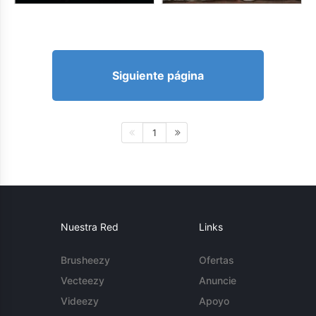
Siguiente página
1
Nuestra Red
Links
Brusheezy
Ofertas
Vecteezy
Anuncie
Videezy
Apoyo