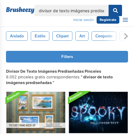
lose
Iniciar sesión
Regístrate
Aislado
Estilo
Clipart
Art
Conjunto
Blanc
Filters
Divisor De Texto Imágenes Prediseñadas Pinceles
9.052 pinceles gratis correspondientes
divisor de texto
imágenes prediseñadas