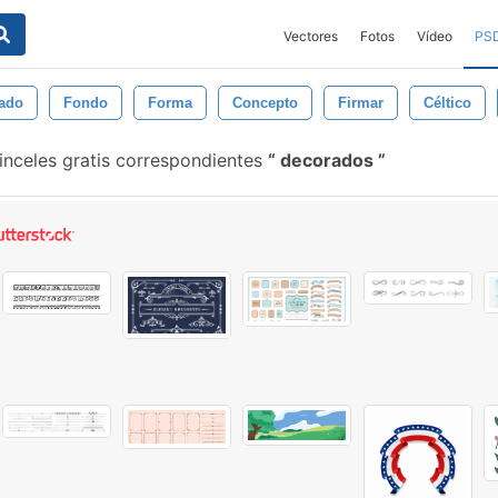
Vectores
Fotos
Vídeo
PS
lado
Fondo
Forma
Concepto
Firmar
Céltico
inceles gratis correspondientes
decorados