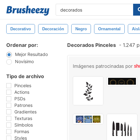
Decorativo
Decoración
Negro
Ornamental
Ais
Ordenar por:
Decorados Pinceles
-
1.247 p
Mejor Resultado
Novísimo
Imágenes patrocinadas por
Tipo de archivo
Pinceles
Actions
PSDs
Patrones
Gradientes
Texturas
Símbolos
Formas
Styles