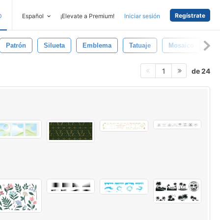
Regístrate
D
Español
¡Elevate a Premium!
Iniciar sesión
Patrón
Silueta
Emblema
Tatuaje
Mosaico
Ca
de 24
1