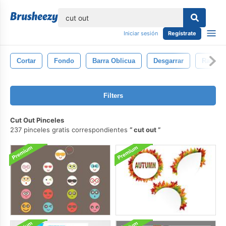
lose
Iniciar sesión
Regístrate
Cortar
Fondo
Barra Oblicua
Desgarrar
Rasguñ
Filters
Cut Out Pinceles
237 pinceles gratis correspondientes
cut out