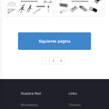
Siguiente página
1
Nuestra Red
Links
Brusheezy
Ofertas