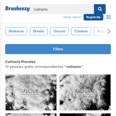
lose
Iniciar sesión
Regístrate
Abstracto
Diseño
Oscuro
Creativo
Drogas
Filters
Culinario Pinceles
10 pinceles gratis correspondientes
culinario