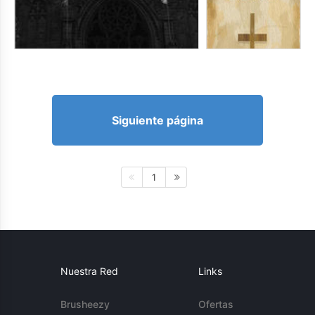
Siguiente página
1
Nuestra Red
Links
Brusheezy
Ofertas