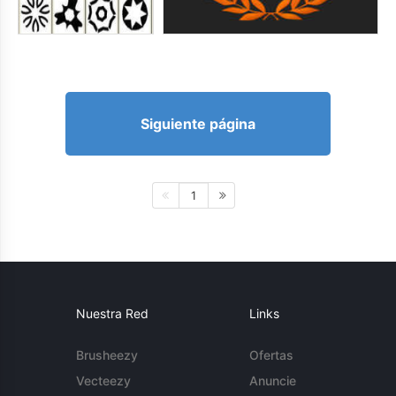
Siguiente página
1
Nuestra Red
Links
Brusheezy
Ofertas
Vecteezy
Anuncie