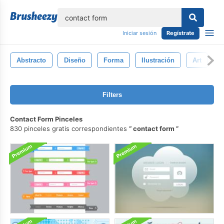
lose
Iniciar sesión
Regístrate
Abstracto
Diseño
Forma
Ilustración
Art
G
Filters
Contact Form Pinceles
830 pinceles gratis correspondientes
contact form