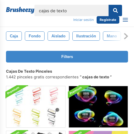
lose
Iniciar sesión
Regístrate
Caja
Fondo
Aislado
Ilustración
Mano
Grá
Filters
Cajas De Texto Pinceles
1.442 pinceles gratis correspondientes
cajas de texto