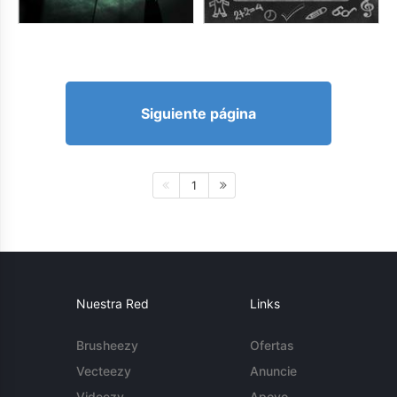
Siguiente página
1
Nuestra Red
Links
Brusheezy
Ofertas
Vecteezy
Anuncie
Videezy
Apoyo