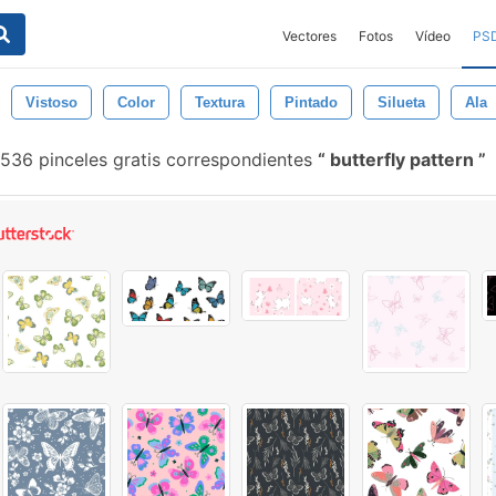
Vectores
Fotos
Vídeo
PS
Vistoso
Color
Textura
Pintado
Silueta
Ala
.536 pinceles gratis correspondientes
butterfly pattern