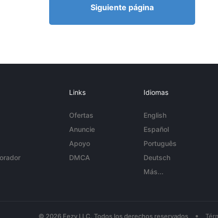
Siguiente página
Links
Idiomas
Ofertas
English
Anuncie
Español
Apoyo
Português
orador
DMCA
Deutsch
Más...
•
© 2026 Eezy LLC. Todos los derechos reservados
Tér