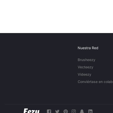
Nuestra Red
Brusheezy
Vecteezy
Videezy
Conviértase en colab