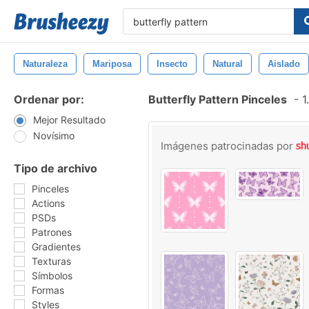
Naturaleza
Mariposa
Insecto
Natural
Aislado
Ordenar por:
Butterfly Pattern Pinceles
-
1
Mejor Resultado
Novísimo
Imágenes patrocinadas por
Tipo de archivo
Pinceles
Actions
PSDs
Patrones
Gradientes
Texturas
Símbolos
Formas
Styles