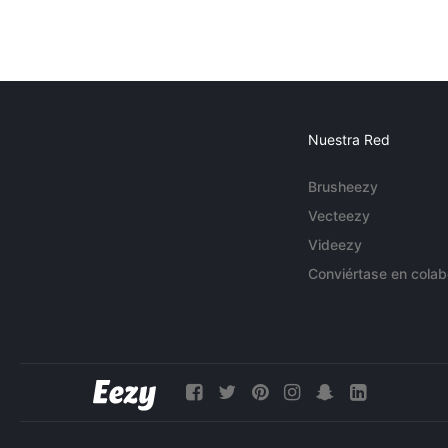
Nuestra Red
Brusheezy
Vecteezy
Videezy
Conviértase en colab