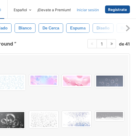
Regístrate
D
Español
¡Elevate a Premium!
Iniciar sesión
lado
Blanco
De Cerca
Espuma
Diseño
Burbuja
ground
de 41
1