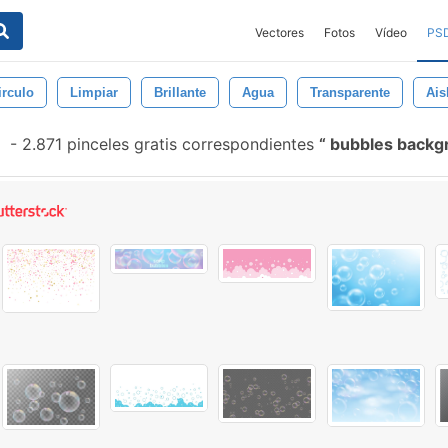
Vectores
Fotos
Vídeo
PS
irculo
Limpiar
Brillante
Agua
Transparente
Ais
-
2.871 pinceles gratis correspondientes
bubbles back