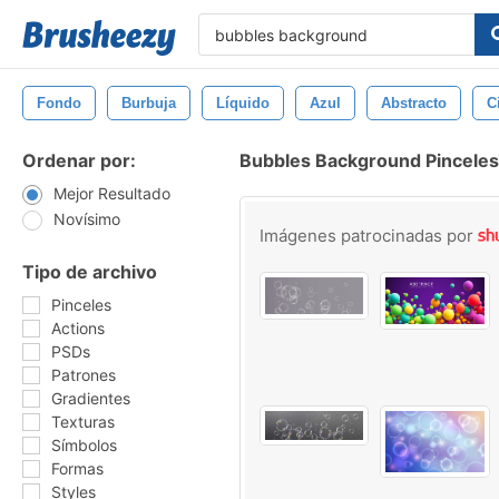
Fondo
Burbuja
Líquido
Azul
Abstracto
C
Ordenar por:
Bubbles Background Pinceles
Mejor Resultado
Novísimo
Imágenes patrocinadas por
Tipo de archivo
Pinceles
Actions
PSDs
Patrones
Gradientes
Texturas
Símbolos
Formas
Styles