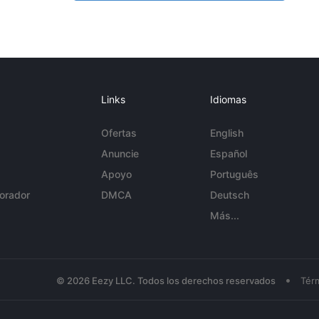
Links
Idiomas
Ofertas
English
Anuncie
Español
Apoyo
Português
orador
DMCA
Deutsch
Más...
•
© 2026 Eezy LLC. Todos los derechos reservados
Tér