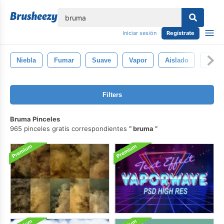
lose
Iniciar sesión
Regístrate
Niebla
Fumar
Suave
Vapor
Aislado
Send
Filters
Bruma Pinceles
965 pinceles gratis correspondientes
bruma