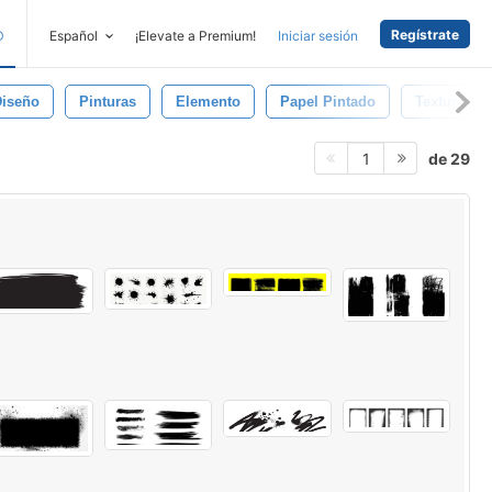
Regístrate
D
Español
¡Elevate a Premium!
Iniciar sesión
Diseño
Pinturas
Elemento
Papel Pintado
Texturizad
de 29
1