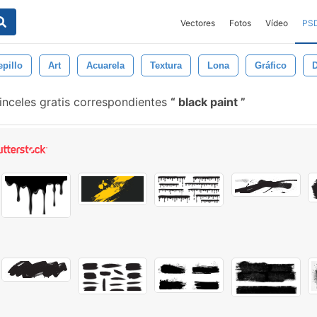
Vectores
Fotos
Vídeo
PS
epillo
Art
Acuarela
Textura
Lona
Gráfico
inceles gratis correspondientes
black paint