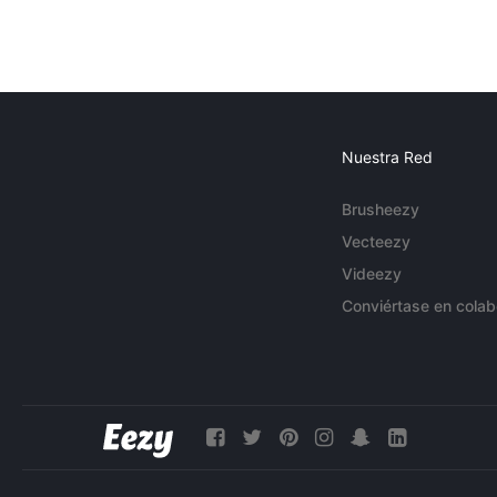
Nuestra Red
Brusheezy
Vecteezy
Videezy
Conviértase en colab