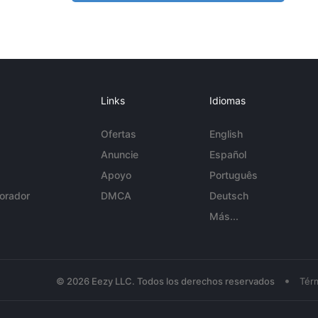
Links
Idiomas
Ofertas
English
Anuncie
Español
Apoyo
Português
orador
DMCA
Deutsch
Más...
•
© 2026 Eezy LLC. Todos los derechos reservados
Tér