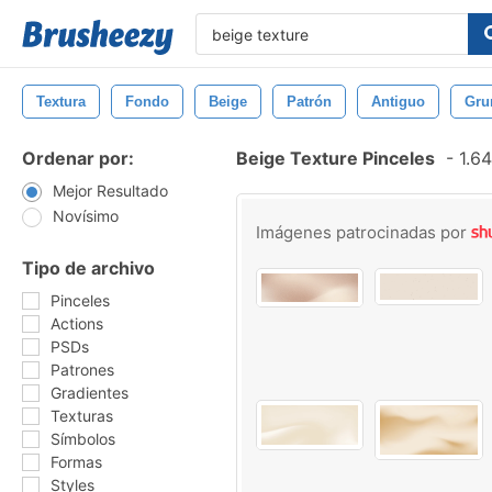
Textura
Fondo
Beige
Patrón
Antiguo
Gru
Ordenar por:
Beige Texture Pinceles
-
1.64
Mejor Resultado
Novísimo
Imágenes patrocinadas por
Tipo de archivo
Pinceles
Actions
PSDs
Patrones
Gradientes
Texturas
Símbolos
Formas
Styles