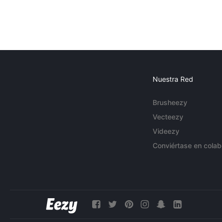
Nuestra Red
Brusheezy
Vecteezy
Videezy
Conviértase en colab