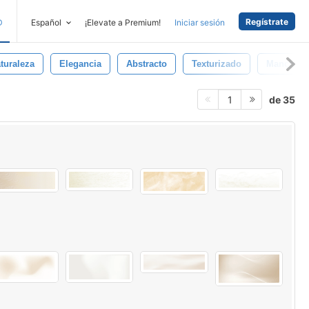
Regístrate
D
Español
¡Elevate a Premium!
Iniciar sesión
turaleza
Elegancia
Abstracto
Texturizado
Manchar
de 35
1