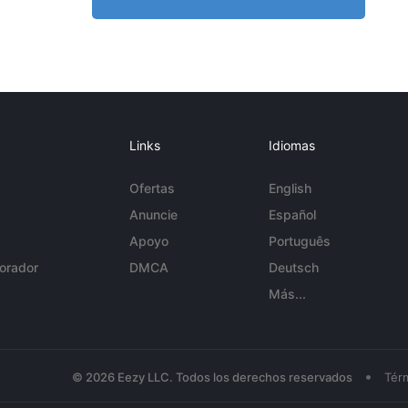
Links
Idiomas
Ofertas
English
Anuncie
Español
Apoyo
Português
orador
DMCA
Deutsch
Más...
•
© 2026 Eezy LLC. Todos los derechos reservados
Tér