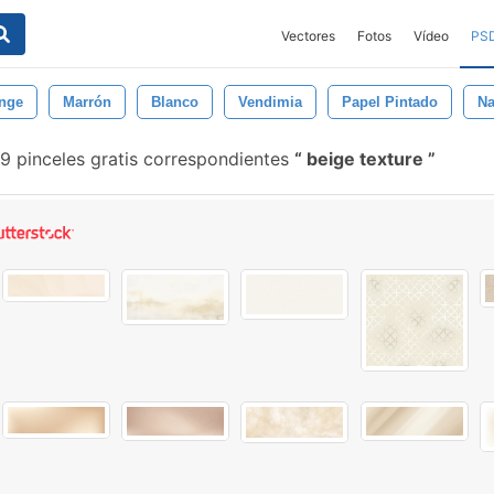
Vectores
Fotos
Vídeo
PS
nge
Marrón
Blanco
Vendimia
Papel Pintado
Na
9 pinceles gratis correspondientes
beige texture