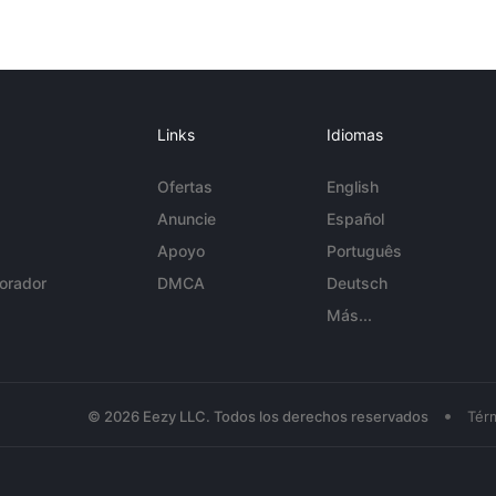
Links
Idiomas
Ofertas
English
Anuncie
Español
Apoyo
Português
orador
DMCA
Deutsch
Más...
•
© 2026 Eezy LLC. Todos los derechos reservados
Tér