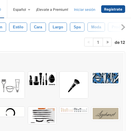
Regístrate
D
Español
¡Elevate a Premium!
Iniciar sesión
ón
Estilo
Cara
Largo
Spa
Moda
Productos
de 12
1