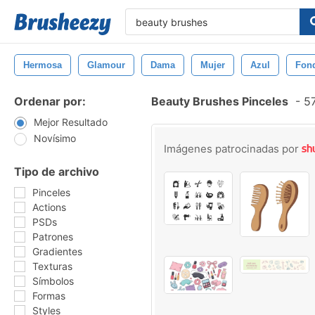
Hermosa
Glamour
Dama
Mujer
Azul
Fon
Ordenar por:
Beauty Brushes Pinceles
-
57
Mejor Resultado
Novísimo
Imágenes patrocinadas por
Tipo de archivo
Pinceles
Actions
PSDs
Patrones
Gradientes
Texturas
Símbolos
Formas
Styles