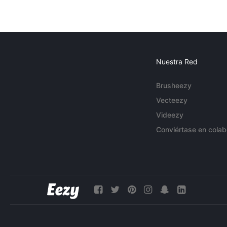
Nuestra Red
Brusheezy
Vecteezy
Videezy
Conviértase en colab