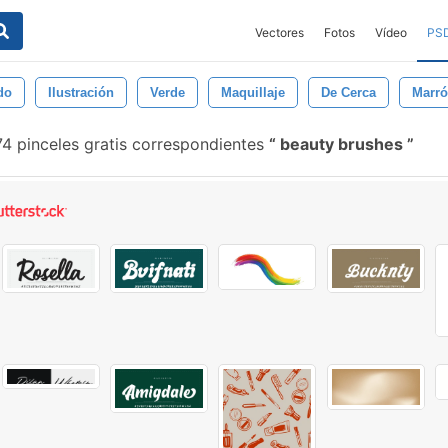
Vectores
Fotos
Vídeo
PS
do
Ilustración
Verde
Maquillaje
De Cerca
Marr
4 pinceles gratis correspondientes
beauty brushes