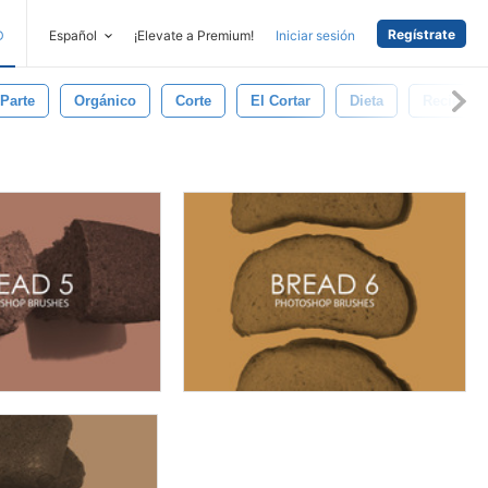
Regístrate
D
Español
¡Elevate a Premium!
Iniciar sesión
Parte
Orgánico
Corte
El Cortar
Dieta
Recién