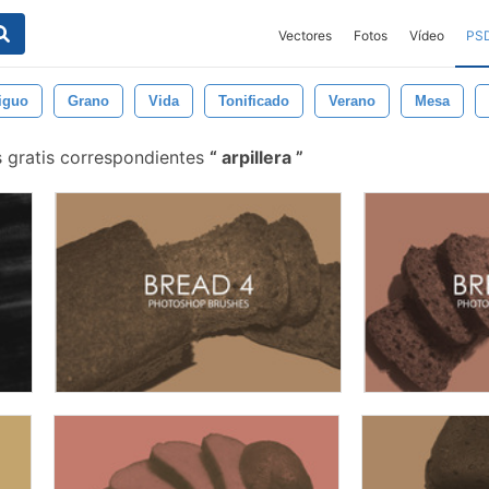
Vectores
Fotos
Vídeo
PS
iguo
Grano
Vida
Tonificado
Verano
Mesa
s gratis correspondientes
arpillera