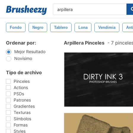
Fondo
Negro
Tablero
Lona
Vendimia
Ant
Ordenar por:
Arpillera Pinceles
-
7 pincele
Mejor Resultado
Novísimo
Tipo de archivo
Pinceles
Actions
PSDs
Patrones
Gradientes
Texturas
Símbolos
Formas
Styles