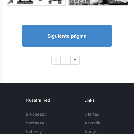
Siguiente página
1
Nuestra Red
Links
Brusheezy
Ofertas
Vecteezy
Anuncie
Videezy
Apoyo