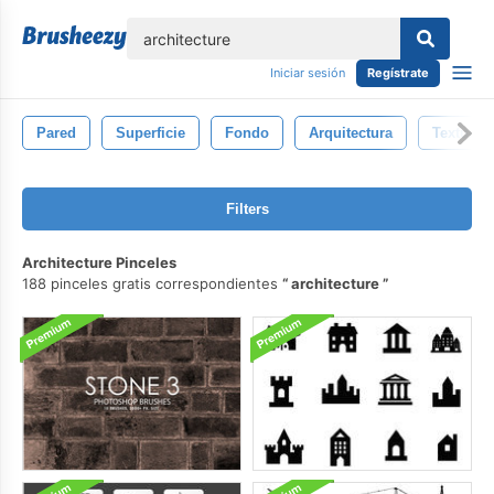
lose
Iniciar sesión
Regístrate
Pared
Superficie
Fondo
Arquitectura
Textura
Filters
Architecture Pinceles
188 pinceles gratis correspondientes
architecture