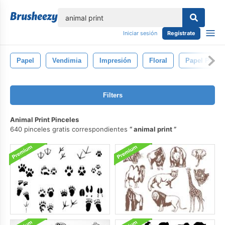
lose
Iniciar sesión
Regístrate
Papel
Vendimia
Impresión
Floral
Papel Pinta
Filters
Animal Print Pinceles
640 pinceles gratis correspondientes
animal print