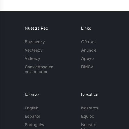
Nuestra Red
Links
Brusheezy
Ofertas
Vecteezy
Anuncie
Videezy
Apoyo
Conviértase en
DMCA
colaborador
Idiomas
Nosotros
English
Nosotros
Español
Equipo
Português
Nuestro