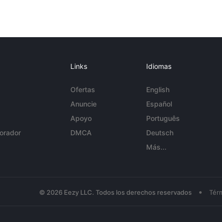
Links
Idiomas
Ofertas
English
Anuncie
Español
Apoyo
Português
orador
DMCA
Deutsch
Más...
•
© 2026 Eezy LLC. Todos los derechos reservados
Tér