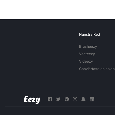
Nuestra Red
Brusheezy
Vecteezy
Videezy
Conviértase en colab