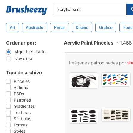
Art
Abstracto
Pintar
Diseño
Gráfico
Fond
Ordenar por:
Acrylic Paint Pinceles
-
1.468 
Mejor Resultado
Novísimo
Imágenes patrocinadas por
Tipo de archivo
Pinceles
Actions
PSDs
Patrones
Gradientes
Texturas
Símbolos
Formas
Styles