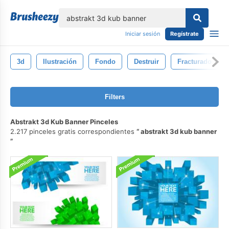
lose
Iniciar sesión
Regístrate
3d
Ilustración
Fondo
Destruir
Fracturado
Filters
Abstrakt 3d Kub Banner Pinceles
2.217 pinceles gratis correspondientes
abstrakt 3d kub banner