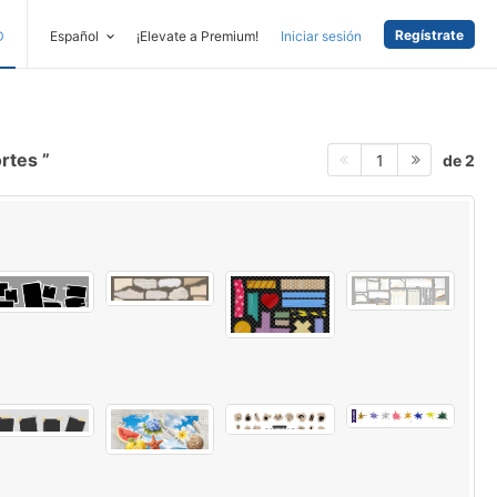
Regístrate
D
Español
¡Elevate a Premium!
Iniciar sesión
ortes
de 2
1