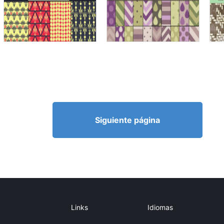
Siguiente página
Links
Idiomas