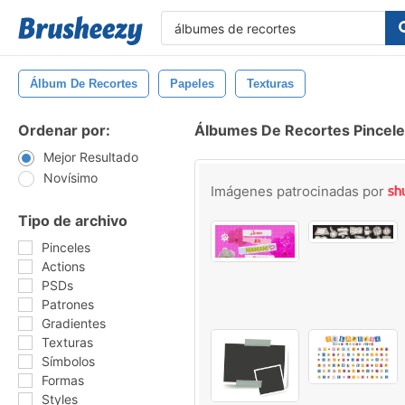
Álbum De Recortes
Papeles
Texturas
Ordenar por:
Álbumes De Recortes Pincel
Mejor Resultado
Novísimo
Imágenes patrocinadas por
Tipo de archivo
Pinceles
Actions
PSDs
Patrones
Gradientes
Texturas
Símbolos
Formas
Styles