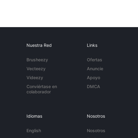
Nuestra Red
Links
Brusheezy
Ofertas
Vecteezy
Anuncie
Videezy
Apoyo
Conviértase en
DMCA
colaborador
Idiomas
Nosotros
English
Nosotros