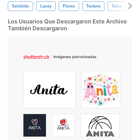
Seishido
Lacey
Flores
Textura
Telas
Ven
Los Usuarios Que Descargaron Este Archivo
También Descargaron
Imágenes patrocinadas