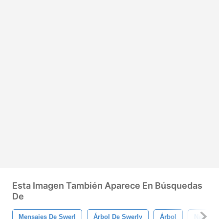
Esta Imagen También Aparece En Búsquedas
De
Mensajes De Swerl
Árbol De Swerly
Árbol
Natural