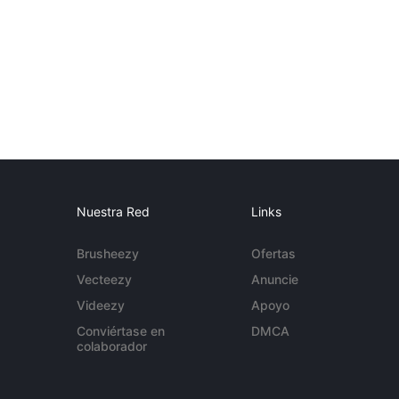
Nuestra Red
Links
Brusheezy
Ofertas
Vecteezy
Anuncie
Videezy
Apoyo
Conviértase en
DMCA
colaborador