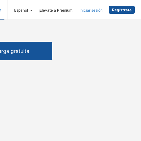
Regístrate
D
Español
¡Elevate a Premium!
Iniciar sesión
rga gratuita