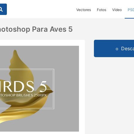
Vectores
Fotos
Vídeo
PS
hotoshop Para Aves 5
Desca