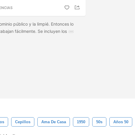
ENCIAS
inio público y la limpié. Entonces lo
abajan fácilmente. Se incluyen los
os
Cepillos
Ama De Casa
1950
50s
Años 50