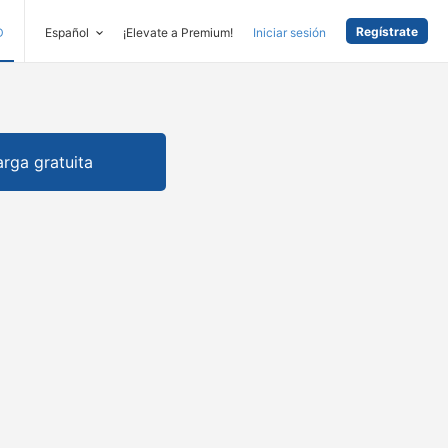
Regístrate
D
Español
¡Elevate a Premium!
Iniciar sesión
rga gratuita