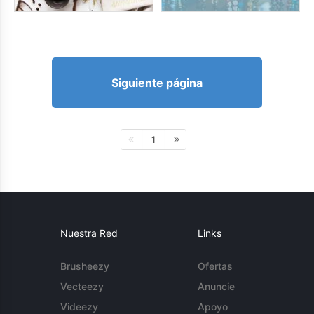
Siguiente página
1
Nuestra Red
Links
Brusheezy
Ofertas
Vecteezy
Anuncie
Videezy
Apoyo