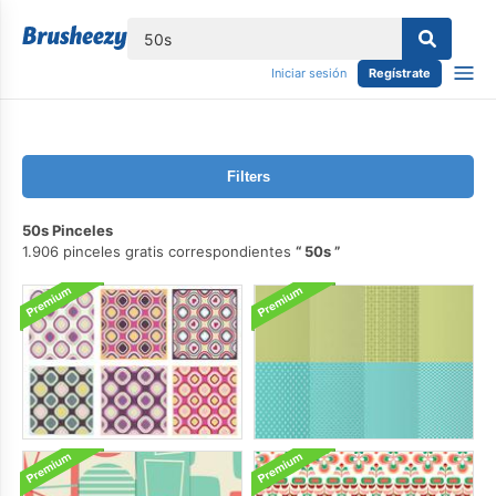
lose
Iniciar sesión
Regístrate
Filters
50s Pinceles
1.906 pinceles gratis correspondientes
50s