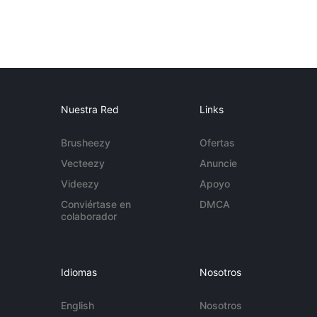
Nuestra Red
Links
Brusheezy
Ofertas
Vecteezy
Anuncie
Videezy
Apoyo
Conviértase en
DMCA
colaborador
Idiomas
Nosotros
English
Nosotros