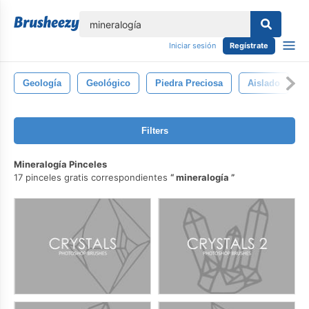
lose
Iniciar sesión
Regístrate
Geología
Geológico
Piedra Preciosa
Aislado
Filters
Mineralogía Pinceles
17 pinceles gratis correspondientes
mineralogía