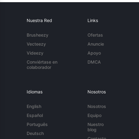
Nuestra Red
Links
Brusheezy
Ofertas
Vecteezy
Anuncie
Videezy
Apoyo
Conviértase en
DMCA
colaborador
Idiomas
Nosotros
English
Nosotros
Español
Equipo
Português
Nuestro
blog
Deutsch
Contacto