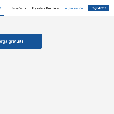
Regístrate
D
Español
¡Elevate a Premium!
Iniciar sesión
rga gratuita