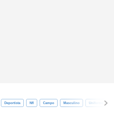
Deportista
Nfl
Campo
Masculino
Uniforme
A