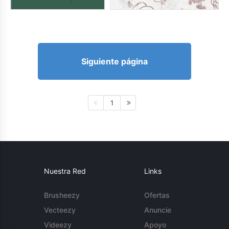
Siguiente página
1
Nuestra Red
Links
Brusheezy
Ofertas
Vecteezy
Anuncie
Videezy
Apoyo