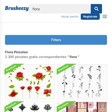
lose
Iniciar sesión
Regístrate
Filters
Flora Pinceles
2.390 pinceles gratis correspondientes
flora