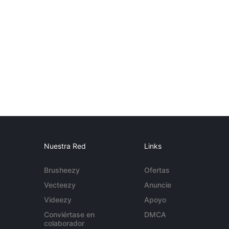
Nuestra Red
Links
Brusheezy
Ofertas
Vecteezy
Anuncie
Videezy
Apoyo
Conviértase en
DMCA
colaborador