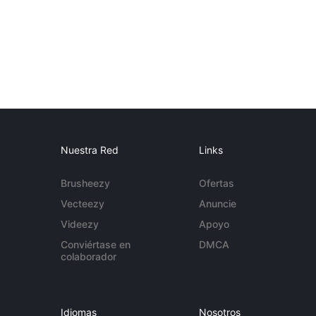
Nuestra Red
Links
Brusheezy
Ofertas
Vecteezy
Anuncie
Videezy
Apoyo
Conviértase en
DMCA
colaborador
Idiomas
Nosotros